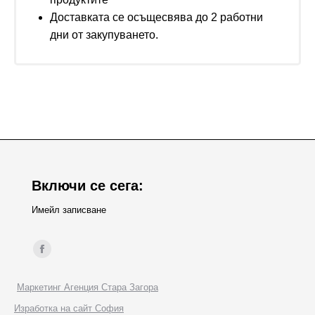
Доставката се осъщесвява до 2 работни
дни от закупуването.
Включи се сега:
Имейл записване
Find us on:
Facebook
page
Маркетинг Агенция Стара Загора
opens
Изработка на сайт София
in