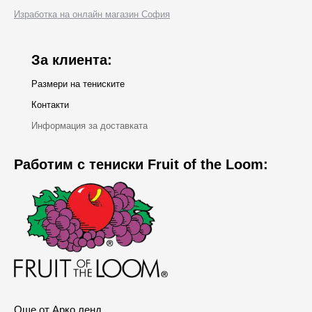
Изработка на онлайн магазин София
new
window
За клиента:
Размери на тениските
Контакти
Информация за доставката
Работим с тениски Fruit of the Loom:
Още от Арко ленд