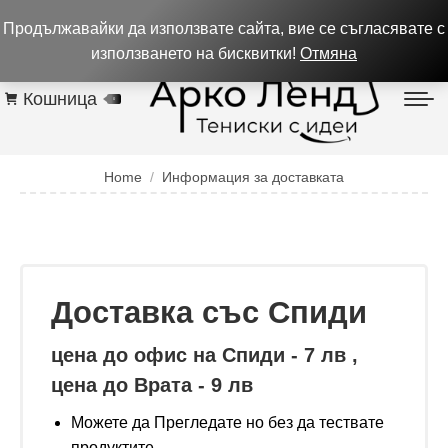
0884 256 208
932 изпълнени поръчки до 05.08.26
Продължавайки да използвате сайта, вие се съгласявате с
Контакти
използването на бисквитки!
Отмяна
Кошница
0
You are here:
Home
Информация за доставката
Доставка със Спиди
цена до офис на Спиди - 7 лв ,
цена до Врата - 9 лв
Можете да Прегледате но без да тествате
продуктите