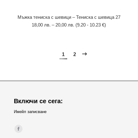
Мъжка тениска с шевици – Тениска с шевица 27
18,00
лв.
–
20,00
лв.
(9.20 - 10.23 €)
1
2
Включи се сега:
Имейл записване
Find us on:
Facebook