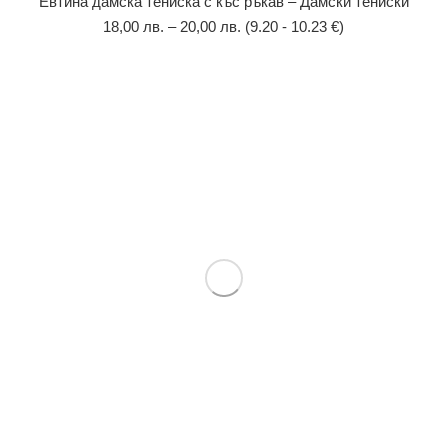
Евтина дамска тениска с къс ръкав – Дамски тениски
18,00
лв.
–
20,00
лв.
(9.20 - 10.23 €)