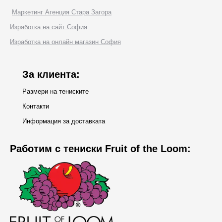
page
Маркетинг Агенция Стара Загора
opens
Изработка на сайт София
in
Изработка на онлайн магазин София
new
window
За клиента:
Размери на тениските
Контакти
Информация за доставката
Работим с тениски Fruit of the Loom: