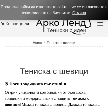
0884 256 208
932 изпълнени поръчки до 05.08.26
Продължавайки да използвате сайта, вие се съгласявате с
Контакти
използването на бисквитки!
Отмяна
Кошница
0
You are here:
Home
Тениска с шевици
Тениска с шевици
🌟
Носи традицията със стил!
🌟
Открий уникалната комбинация от българска
традиция и модерна визия с нашите
тениска с
шевици
! Мъжка тениска с шевица. Дамска тениска с