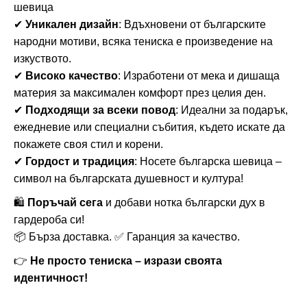
шевица
✔
Уникален дизайн
: Вдъхновени от българските
народни мотиви, всяка тениска е произведение на
изкуството.
✔
Високо качество
: Изработени от мека и дишаща
материя за максимален комфорт през целия ден.
✔
Подходящи за всеки повод
: Идеални за подарък,
ежедневие или специални събития, където искате да
покажете своя стил и корени.
✔
Гордост и традиция
: Носете българска шевица –
символ на българската душевност и култура!
🛍
Поръчай сега
и добави нотка български дух в
гардероба си!
📦 Бърза доставка. ✅ Гаранция за качество.
👉
Не просто тениска – изрази своята
идентичност!