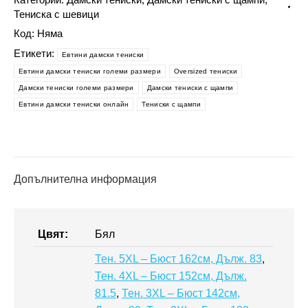
тениска
Тениска с шевици
с
Код:
Няма
народни
мотиви
Етикети:
Eвтини дамски тениски
-
Eвтини дамски тениски големи размери
Oversized тениски
Дамски
Дамски тениски големи размери
Дамски тениски с щампи
тениски
Евтини дамски тениски онлайн
Тениски с щампи
големи
размери
Допълнителна информация
Цвят:
Бял
Тен. 5XL – Бюст 162см, Дълж. 83
,
Тен. 4XL – Бюст 152см, Дълж.
81.5
,
Тен. 3XL – Бюст 142см,