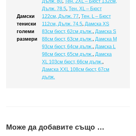
Дълж. 80
,
Тен. 2XL – Бюст 132см,
Дълж. 78.5
,
Тен. XL – Бюст
Дамски
122см, Дълж. 77
,
Тен. L – Бюст
тениски
112см, Дълж. 74.5
,
Дамска XS
големи
83см бюст, 62см дълж.
,
Дамска S
размери
88см бюст, 63см дълж.
,
Дамска M
93см бюст, 64см дълж.
,
Дамска L
98см бюст, 65см дълж.
,
Дамска
XL 103см бюст, 66см дълж.
,
Дамска XXL 108см бюст, 67см
дълж.
Може да добавите също …