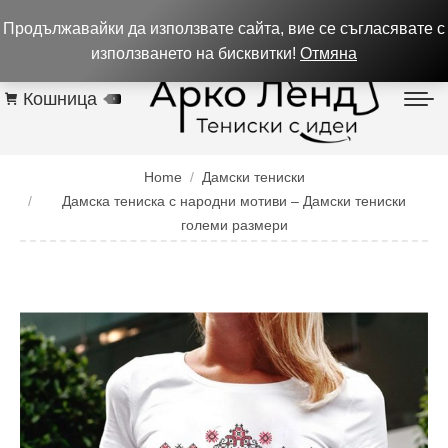
0884 256 208
932 изпълнени поръчки до 05.08.26
Продължавайки да използвате сайта, вие се съгласявате с
Контакти
използването на бисквитки!
Отмяна
Кошница
0
You are here:
Home
Дамски тениски
Дамска тениска с народни мотиви – Дамски тениски
големи размери