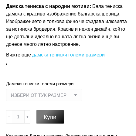
Дамска тениска с народни мотиви:
Бяла тениска
дамска с красиво изображение българска шевица.
Изображението е толкова фино че създава илюзията
за истинска бродерия. Красив и нежен дизайн, който
ще допълни идеално вашата лятна визия и ще ви
донесе много лятно настроение.
Вижте още
дамски тениски големи размери
‘
Дамски тениски големи размери
количество
Купи
за
Дамска
Категории:
Дамски тениски
,
Дамски тениски с щампи
,