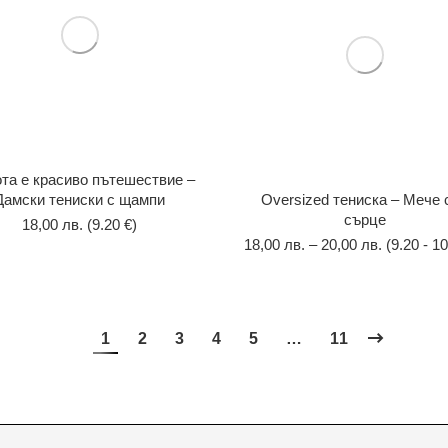
та е красиво пътешествие –
Дамски тениски с щампи
Оversized тениска – Мече 
сърце
18,00
лв.
(9.20 €)
18,00
лв.
–
20,00
лв.
(9.20 - 10
1
2
3
4
5
…
11