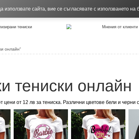
8.26
Качествени тениски !!!
Достав
 използвате сайта, вие се съгласявате с използването на 
изирани тениски
Мнения от клиенти
ки онлайн“
и тениски онлайн
т цени от 12 лв за тениска. Различни цветове бели и черни