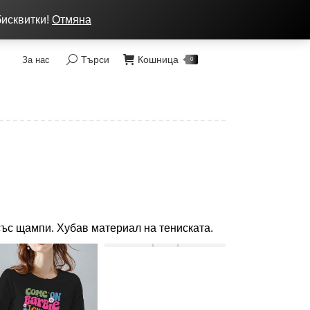
ка: от 7 до 9 лв, Преглед без тест, Спиди - 2 раб. дни
бисквитки!
Отмяна
Търси
Кошница
За нас
Search:
0
 със щампи. Хубав материал на тениската.