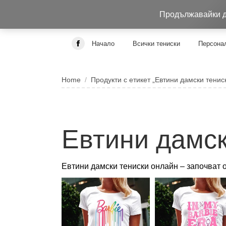
0884 256 208
932 изпълнени поръчки до 05.0
Продължавайки да
Начало
Всички тениски
Персонал
Facebook
page
You are here:
opens
Home
Продукти с етикет „Евтини дамски тенис
in
new
window
Евтини дамск
Евтини дамски тениски онлайн – започват о