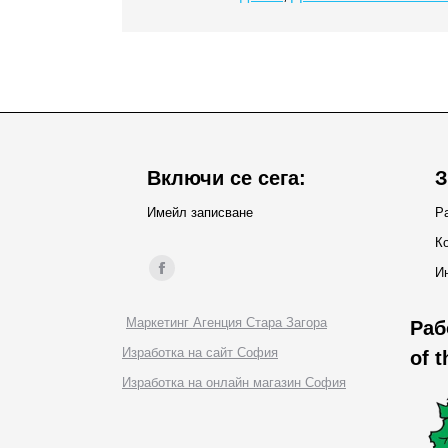
Включи се сега:
З
Имейл записване
Ра
Ко
Find us on:
И
Facebook
page
Маркетинг Агенция Стара Загора
Раб
opens
Изработка на сайт София
of 
in
Изработка на онлайн магазин София
new
window