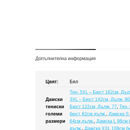
Допълнителна информация
Цвят:
Бял
Тен. 5XL – Бюст 162см, Дъл
Дамски
3XL – Бюст 142см, Дълж. 80
тениски
Бюст 122см, Дълж. 77
,
Тен.
големи
бюст, 62см дълж.
,
Дамска S 
размери
64см дълж.
,
Дамска L 98см 
дълж.
,
Дамска XXL 108см бю