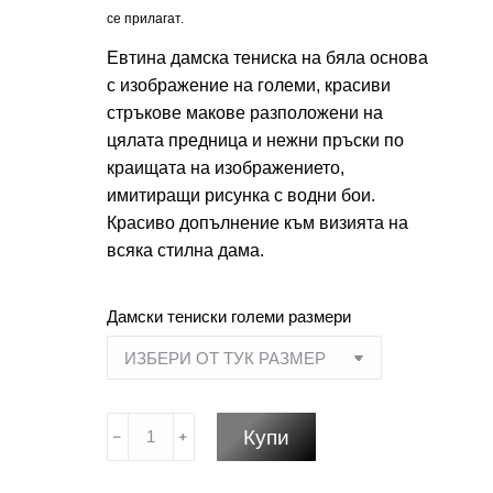
се прилагат.
Евтина дамска тениска на бяла основа
с изображение на големи, красиви
стръкове макове разположени на
цялата предница и нежни пръски по
краищата на изображението,
имитиращи рисунка с водни бои.
Красиво допълнение към визията на
всяка стилна дама.
Дамски тениски големи размери
количество
Купи
за
Евтина