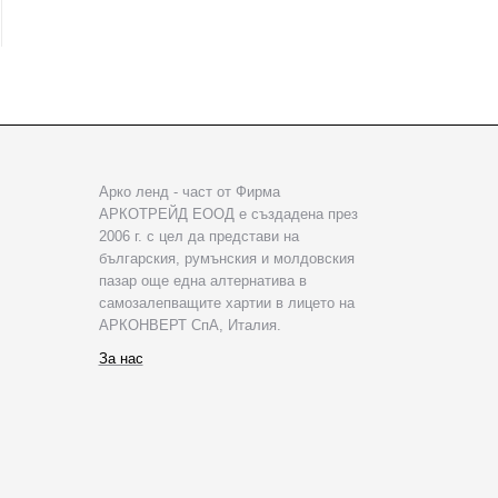
Арко ленд - част от Фирма
АРКОТРЕЙД ЕООД е създадена през
2006 г. с цел да представи на
българския, румънския и молдовския
пазар още една алтернатива в
самозалепващите хартии в лицето на
АРКОНВЕРТ СпА, Италия.
За нас