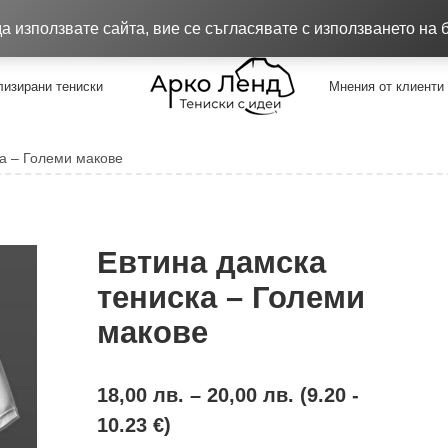
8.26
Качествени тениски !!!
Достав
 използвате сайта, вие се съгласявате с използването на 
изирани тениски
Мнения от клиенти
а – Големи макове
Евтина дамска
тениска – Големи
макове
18,00
лв.
–
20,00
лв.
(9.20 -
10.23 €)