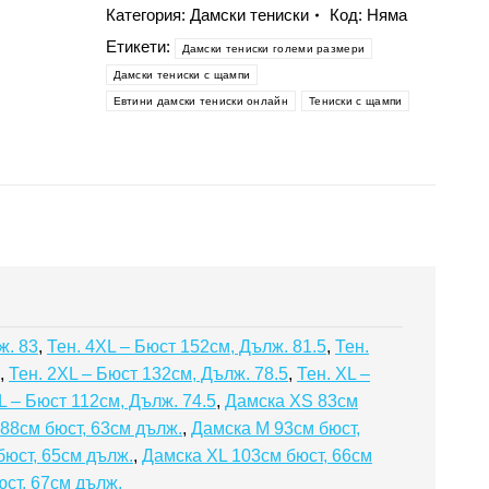
дамска
Категория:
Дамски тениски
Код:
Няма
тениска
Етикети:
Дамски тениски големи размери
-
Дамски тениски с щампи
Големи
Евтини дамски тениски онлайн
Тениски с щампи
макове
ж. 83
,
Тен. 4XL – Бюст 152см, Дълж. 81.5
,
Тен.
,
Тен. 2XL – Бюст 132см, Дълж. 78.5
,
Тен. XL –
 L – Бюст 112см, Дълж. 74.5
,
Дамска XS 83см
88см бюст, 63см дълж.
,
Дамска M 93см бюст,
бюст, 65см дълж.
,
Дамска XL 103см бюст, 66см
ст, 67см дълж.