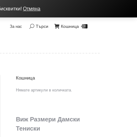
ка: от 7 до 9 лв, Преглед без тест, Спиди - 2 раб. дни
бисквитки!
Отмяна
Търси
Кошница
За нас
Search:
0
Кошница
Нямате артикули в количката.
Виж Размери Дамски
Тениски