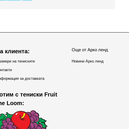
Още от Арко ленд
а клиента:
змери на тениските
Новини Арко ленд
нтакти
нформация за доставката
отим с тениски Fruit
the Loom: