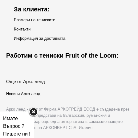
За клиента:
Размери на тениските
Контакти
Информация за доставката
Работим с тениски Fruit of the Loom:
Още от Арко ленд
Новини Арко ленд
Арко ленд - част от Фирма АРКОТРЕЙД ЕООД е създадена през
2006 г. с цел да представи на българския, румънския и
Имате
молдовския пазар още една алтернатива в самозалепващите
Въпрос ?
хартии в лицето на АРКОНВЕРТ СпА, Италия.
Пишете ни !
За нас