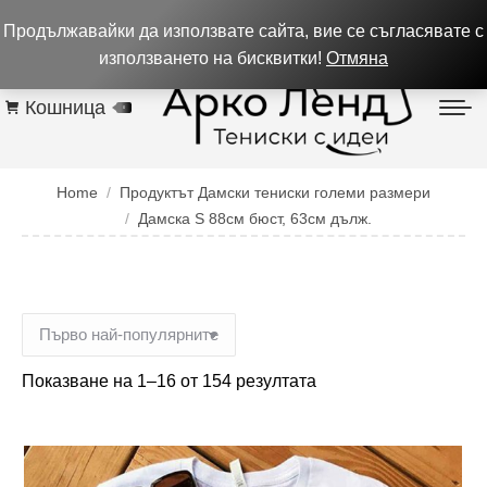
0884 256 208
932 изпълнени поръчки до 05.08.26
Продължавайки да използвате сайта, вие се съгласявате с
Контакти
използването на бисквитки!
Отмяна
Кошница
0
You are here:
Home
Продуктът Дамски тениски големи размери
Дамска S 88см бюст, 63см дълж.
Показване на 1–16 от 154 резултата