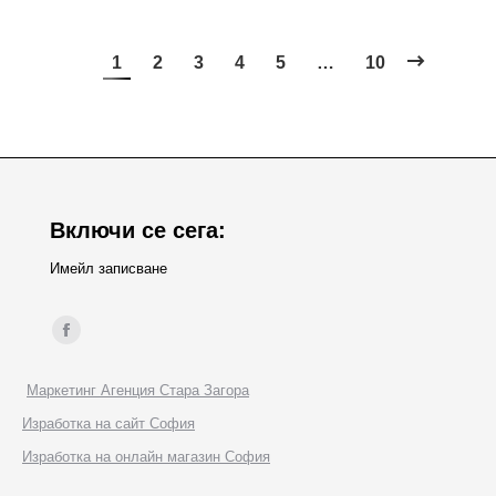
1
2
3
4
5
…
10
Включи се сега:
Имейл записване
Find us on:
Facebook
page
Маркетинг Агенция Стара Загора
opens
Изработка на сайт София
in
Изработка на онлайн магазин София
new
window