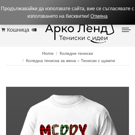
0884 256 208
932 изпълнени поръчки до 05.08.26
Продължавайки да използвате сайта, вие се съгласявате с
Контакти
използването на бисквитки!
Отмяна
Кошница
0
You are here:
Home
Коледни тениски
Коледна тениска за жена – Тениски с щампи