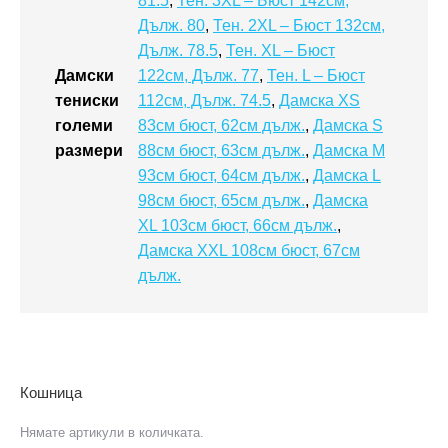
81.5
,
Тен. 3XL – Бюст 142см,
Дълж. 80
,
Тен. 2XL – Бюст 132см,
Дълж. 78.5
,
Тен. XL – Бюст
Дамски
122см, Дълж. 77
,
Тен. L – Бюст
тениски
112см, Дълж. 74.5
,
Дамска XS
големи
83см бюст, 62см дълж.
,
Дамска S
размери
88см бюст, 63см дълж.
,
Дамска M
93см бюст, 64см дълж.
,
Дамска L
98см бюст, 65см дълж.
,
Дамска
XL 103см бюст, 66см дълж.
,
Дамска XXL 108см бюст, 67см
дълж.
Кошница
Нямате артикули в количката.