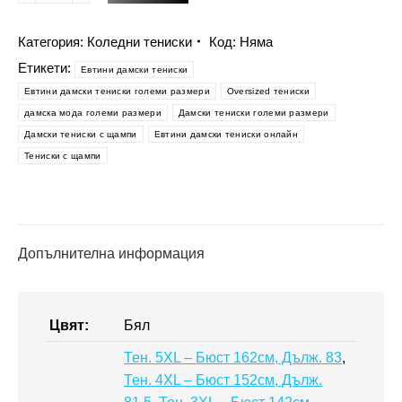
Коледна
тениска
Категория:
Коледни тениски
Код:
Няма
за
Етикети:
Eвтини дамски тениски
жена
Eвтини дамски тениски големи размери
Oversized тениски
-
дамска мода големи размери
Дамски тениски големи размери
Тениски
Дамски тениски с щампи
Евтини дамски тениски онлайн
с
Тениски с щампи
щампи
Допълнителна информация
Цвят:
Бял
Тен. 5XL – Бюст 162см, Дълж. 83
,
Тен. 4XL – Бюст 152см, Дълж.