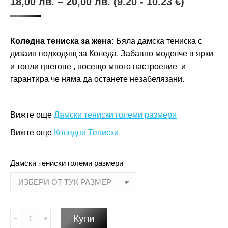
18,00
лв.
–
20,00
лв.
(9.20 - 10.23 €)
Коледна тениска за жена:
Бяла дамска тениска с
дизаин подходящ за Коледа. Забавно моделче в ярки
и топли цветове , носещо много настроение и
гарантира че няма да останете незабелязани.
Вижте още
Дамски тениски големи размери
Вижте още
Коледни Тениски
Дамски тениски големи размери
количество
Купи
за