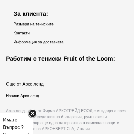
window
За клиента:
Размери на тениските
Контакти
Информация за доставката
Работим с тениски Fruit of the Loom:
Още от Арко ленд
Новини Арко ленд
Арко ленд - част от Фирма АРКОТРЕЙД ЕООД е създадена през
2006 г. с цел да представи на българския, румънския и
Имате
молдовския пазар още една алтернатива в самозалепващите
Въпрос ?
хартии в лицето на АРКОНВЕРТ СпА, Италия.