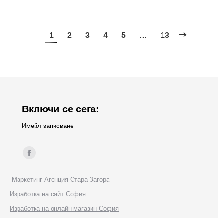
1
2
3
4
5
…
13
Включи се сега:
Имейл записване
Find us on:
Facebook
page
Маркетинг Агенция Стара Загора
opens
Изработка на сайт София
in
Изработка на онлайн магазин София
new