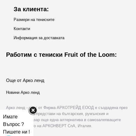
За клиента:
Размери на тениските
Контакти
Информация за доставката
Работим с тениски Fruit of the Loom:
Още от Арко ленд
Новини Арко ленд
Арко ленд - част от Фирма АРКОТРЕЙД ЕООД е създадена през
2006 г. с цел да представи на българския, румънския и
Имате
молдовския пазар още една алтернатива в самозалепващите
Въпрос ?
хартии в лицето на АРКОНВЕРТ СпА, Италия.
Пишете ни !
За нас