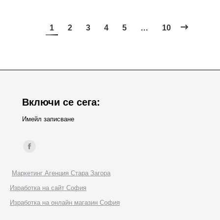
1
2
3
4
5
…
10
Включи се сега:
Имейл записване
Find us on:
Facebook
page
Маркетинг Агенция Стара Загора
opens
Изработка на сайт София
in
Изработка на онлайн магазин София
new
window