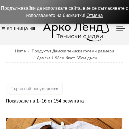
0884 256 208
932 изпълнени поръчки до 05.08.26
Продължавайки да използвате сайта, вие се съгласявате с
Контакти
използването на бисквитки!
Отмяна
Кошница
0
You are here:
Home
Продуктът Дамски тениски големи размери
Дамска L 98см бюст, 65см дълж.
Показване на 1–16 от 154 резултата