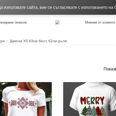
8.26
Качествени тениски !!!
Достав
 използвате сайта, вие се съгласявате с използването на 
изирани тениски
Мнения от клиенти
ери
Дамска XS 83см бюст, 62см дълж.
Показв