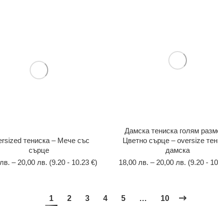
Дамска тениска голям разм
rsized тениска – Мече със
Цветно сърце – oversize те
сърце
дамска
лв.
–
20,00
лв.
(9.20 - 10.23 €)
18,00
лв.
–
20,00
лв.
(9.20 - 10
1
2
3
4
5
…
10