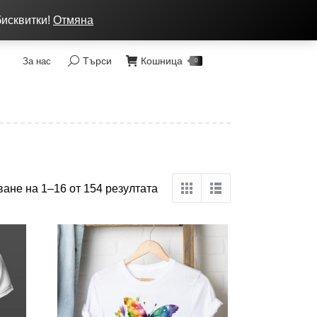
ка: от 7 до 9 лв, Преглед без тест, Спиди - 2 раб. дни
бисквитки!
Отмяна
Търси
Кошница
За нас
Search:
0
ане на 1–16 от 154 резултата