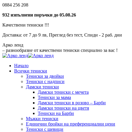
Skip
0884 256 208
to
932 изпълнени поръчки до 05.08.26
content
Качествени тениски !!!
Доставка: от 7 до 9 лв, Преглед без тест, Спиди - 2 раб. дни
Aрко ленд
– разнообразие от качествени тениски специално за вас !
Начало
Всички тениски
Тениски за двойки
Тениски с надписи
Дамски тениски
Дамски тениски с мечета
Тениски за мама
Дамски тениски в розово – Барби
Дамски тениски на цветя
Тениски на Барби
Мъжки тениски
Единични бройки на преференциални цени
Тениски с шевици