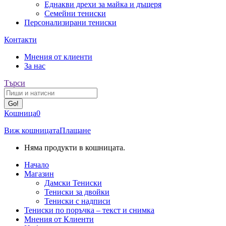
Еднакви дрехи за майка и дъщеря
Семейни тениски
Персонализирани тениски
Facebook
Контакти
page
Мнения от клиенти
opens
За нас
in
new
Search:
Търси
window
Кошница
0
Виж кошницата
Плащане
Няма продукти в кошницата.
Начало
Магазин
Дамски Тениски
Тениски за двойки
Тениски с надписи
Тениски по поръчка – текст и снимка
Мнения от Клиенти