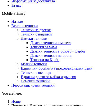
Информация за доставката
За нас
Mobile Primary
Начало
Всички тениски
Тениски за двойки
Тениски с надписи
Дамски тениски
Дамски тениски с мечета
Тениски за мама
Дамски тениски в розово – Барби
Дамски тениски на цветя
Тениски на Барби
Мъжки тениски
Единични бройки на преференциални цени
Тениски с шевици
Еднакви дрехи за майка и дъщеря
Семейни тениски
Персонализирани тениски
You are here:
Home
Продуктът Дамски тениски големи размери