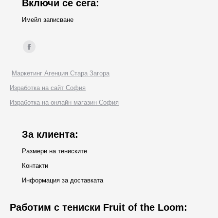
Включи се сега:
Имейл записване
Find us on:
Facebook
page
Маркетинг Агенция Стара Загора
opens
Изработка на сайт София
in
Изработка на онлайн магазин София
new
window
За клиента:
Размери на тениските
Контакти
Информация за доставката
Работим с тениски Fruit of the Loom: