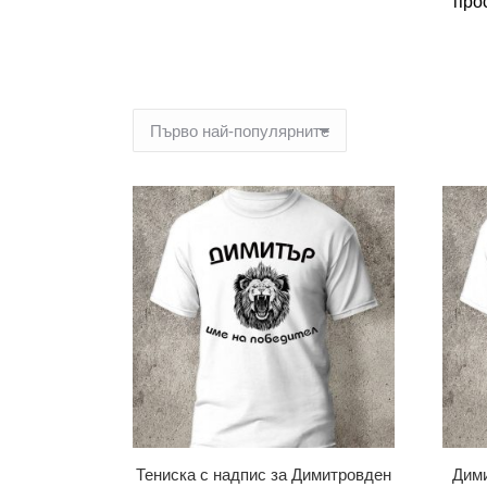
про
Тениска с надпис за Димитровден
Дими