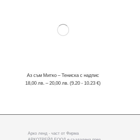
Аз съм Митко – Тениска с надпис
18,00
лв.
–
20,00
лв.
(9.20 - 10.23 €)
Арко ленд - част от Фирма
АРКОТРЕЙД ЕООД е създадена през