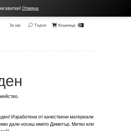
ка: от 7 до 9 лв, Преглед без тест, Спиди - 2 раб. дни
бисквитки!
Отмяна
Търси
Кошница
За нас
Search:
0
ден
мейство.
вден! Изработени от качествени материали
симо дали носиш името Димитър, Митко или