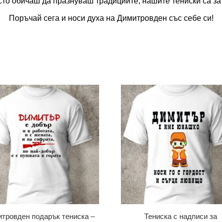
сто обичаш да празнуваш традициите, нашите тениски са за 
Поръчай сега и носи духа на Димитровден със себе си!
тровден подарък тениска –
Тениска с надписи за