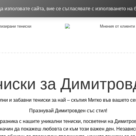
8.26
Качествени тениски !!!
Достав
 използвате сайта, вие се съгласявате с използването на 
изирани тениски
Мнения от клиенти
ниски за Димитров
ни и забавни тениски за най – скъпия Митко във вашето се
Празнувай Димитровден със стил!
разника с нашите уникални тениски, посветени на Димитро
т начин да покажеш любовта си към този важен ден. Незави