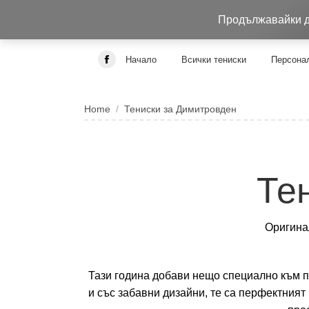
0884 256 208
932 изпълнени поръчки до 05.0
Продължавайки да
Начало
Всички тениски
Персонал
Facebook
page
You are here:
opens
Home
Тениски за Димитровден
in
new
window
Те
Оригинал
Тази година добави нещо специално към п
и със забавни дизайни, те са перфектния