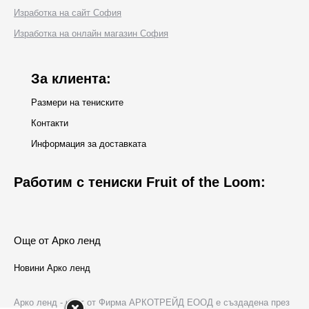
Изработка на сайт София
in
Изработка на онлайн магазин София
new
window
За клиента:
Размери на тениските
Контакти
Информация за доставката
Работим с тениски Fruit of the Loom:
Още от Арко ленд
Новини Арко ленд
Арко ленд - част от Фирма АРКОТРЕЙД ЕООД е създадена през