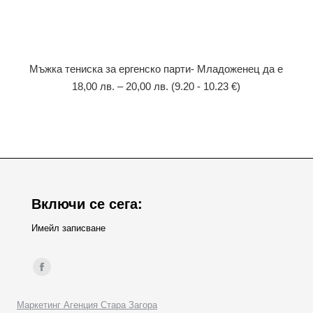
Мъжка тениска за ергенско парти- Младоженец да е
18,00
лв.
–
20,00
лв.
(9.20 - 10.23 €)
Включи се сега:
Имейл записване
Find us on:
Facebook
page
Маркетинг Агенция Стара Загора
opens