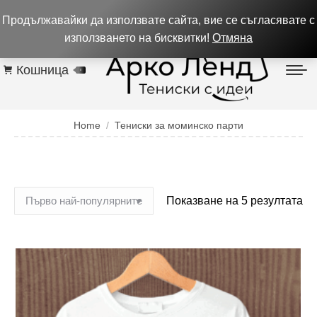
0884 256 208
932 изпълнени поръчки до 05.08.26
Продължавайки да използвате сайта, вие се съгласявате с
Контакти
използването на бисквитки!
Отмяна
Кошница
0
You are here:
Home
Тениски за моминско парти
Показване на 5 резултата