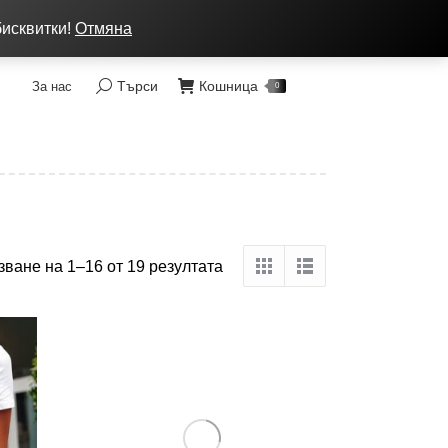
ка: от 7 до 9 лв, Преглед без тест, Спиди - 2 раб. дни
бисквитки!
Отмяна
Търси
Кошница
За нас
Search:
0
зване на 1–16 от 19 резултата