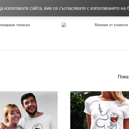
8.26
Качествени тениски !!!
Достав
 използвате сайта, вие се съгласявате с използването на 
изирани тениски
Мнения от клиенти
Пока