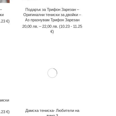
–
Подарък за Трифон Зарезан –
ки
Оригинални тениски за двойки –
Aз празнувам Трифон Зарезан
.23 €)
20,00
лв.
–
22,00
лв.
(10.23 - 11.25
€)
амски
Дамска тениска- Любители на
.23 €)
вино 3