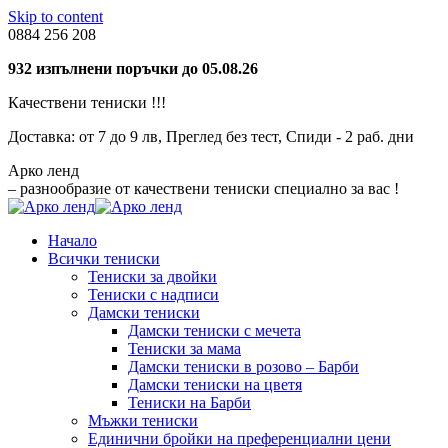
Skip to content
0884 256 208
932 изпълнени поръчки до 05.08.26
Качествени тениски !!!
Доставка: от 7 до 9 лв, Преглед без тест, Спиди - 2 раб. дни
Aрко ленд
– разнообразие от качествени тениски специално за вас !
Начало
Всички тениски
Тениски за двойки
Тениски с надписи
Дамски тениски
Дамски тениски с мечета
Тениски за мама
Дамски тениски в розово – Барби
Дамски тениски на цветя
Тениски на Барби
Мъжки тениски
Единични бройки на преференциални цени