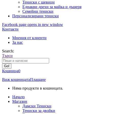
Тениски с шевици
Еднакви дрехи за майка и дъщеря
Семейни тениски
Персонализирани тениски
Facebook page opens in new window
Контакти
Мнения от клиенти
За нас
Search:
Търси
Кошница
0
Виж кошницата
Плащане
Няма продукти в кошницата.
Начало
Магазин
Дамски Тениски
Тениски за двойки