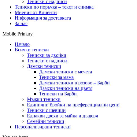
Тениски с надписи
Тениски по поръчка – текст и снимка
Мнения от Клиенти
Информация за доставката
За нас
Mobile Primary
Начало
Всички тениски
Тениски за двойки
Тениски с надписи
Дамски тениски
Дамски тениски с мечета
Тениски за мама
Дамски тениски в розово – Барби
Дамски тениски на цветя
Тениски на Барби
Мъжки тениски
Единични бройки на преференциални цени
Тениски с шевици
Еднакви дрехи за майка и дъщеря
Семейни тениски
Персонализирани тениски