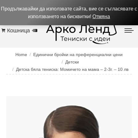
0884 256 208
932 изпълнени поръчки до 05.08.26
Продължавайки да използвате сайта, вие се съгласявате с
Контакти
използването на бисквитки!
Отмяна
Кошница
0
You are here:
Home
Единични бройки на преференциални цени
Детски
Детска бяла тениска: Момичето на мама – 2-3г. – 10 лв