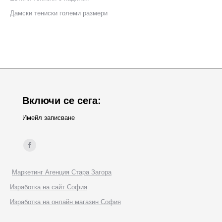
Дамски тениски големи размери
Включи се сега:
Имейл записване
Find us on:
Facebook
page
Маркетинг Агенция Стара Загора
opens
Изработка на сайт София
in
Изработка на онлайн магазин София
new
window