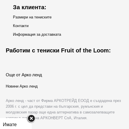
За клиента:
Размери на тениските
Контакти
Информация за доставката
Работим с тениски Fruit of the Loom:
Още от Арко ленд
Новини Арко ленд
Арко ленд - част от Фирма АРКОТРЕЙД ЕООД е създадена през
2006 г. с цел да представи на българския, румънския и
молдовския пазар още една алтернатива в самозалепващите
хартии в лицето на АРКОНВЕРТ СпА, Италия.
Имате
За нас