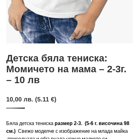
Детска бяла тениска:
Момичето на мама – 2-3г.
– 10 лв
10,00
лв.
(5.11 €)
Бяла детска тениска
размер 2-3. (5-6 г. височина 98
см.)
Свежо моделче с изображение на млада майка
,приседнала и обгърнала нежно малкото си