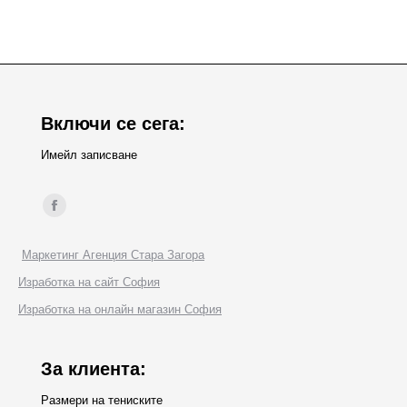
Включи се сега:
Имейл записване
Find us on:
Facebook
page
Маркетинг Агенция Стара Загора
opens
Изработка на сайт София
in
Изработка на онлайн магазин София
new
window
За клиента:
Размери на тениските