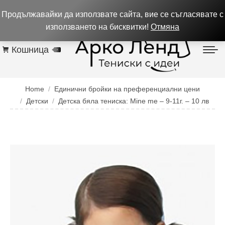
0884 256 208
932 изпълнени поръчки до 05.08.26
Продължавайки да използвате сайта, вие се съгласявате с
Контакти
използването на бисквитки!
Отмяна
Кошница
0
You are here:
Home
Единични бройки на преференциални цени
Детски
Детска бяла тениска: Mine me – 9-11г. – 10 лв