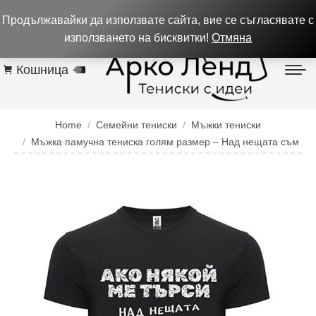
0884 256 208
932 изпълнени поръчки до 05.08.26
Продължавайки да използвате сайта, вие се съгласявате с
Контакти
използването на бисквитки!
Отмяна
Кошница
0
You are here:
Home
Семейни тениски
Мъжки тениски
Мъжка памучна тениска голям размер – Над нещата съм