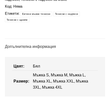
тениска
Код:
Няма
голям
размер
Етикети:
Евтини мъжки тениски
Тениски с надписи
-
Тениски с щампи
Над
нещата
съм
Допълнителна информация
Цвят:
Бял
Мъжка S, Мъжка M, Мъжка L,
Размер:
Мъжка XL, Мъжка XXL, Мъжка
3XL, Мъжка 4XL