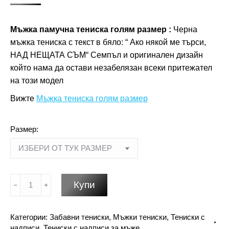
Мъжка памучна тениска голям размер :
Черна
мъжка тениска с текст в бяло: “ Ако някой ме търси,
НАД НЕЩАТА СЪМ“ Семпъл и оригинален дизайн
който нама да остави незабелязан всеки притежател
на този модел
Вижте
Мъжка тениска голям размер
Размер:
количество
Купи
за
Мъжка
Категории:
Забавни тениски
,
Мъжки тениски
,
Тениски с
памучна
надписи
,
Тениски с надписи за мъже