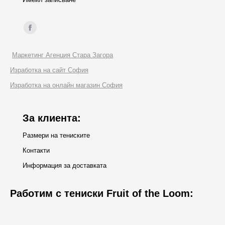
Find us on:
Facebook
page
Маркетинг Агенция Стара Загора
opens
Изработка на сайт София
in
Изработка на онлайн магазин София
new
window
За клиента:
Размери на тениските
Контакти
Информация за доставката
Работим с тениски Fruit of the Loom: