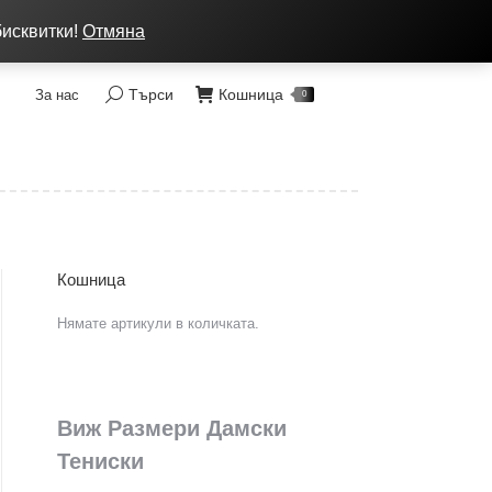
ка: от 7 до 9 лв, Преглед без тест, Спиди - 2 раб. дни
бисквитки!
Отмяна
Търси
Кошница
За нас
Search:
0
Кошница
Нямате артикули в количката.
Виж Размери Дамски
Тениски