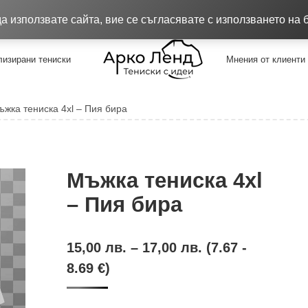
8.26
Качествени тениски !!!
Достав
 използвате сайта, вие се съгласявате с използването на 
изирани тениски
Мнения от клиенти
ъжка тениска 4xl – Пия бира
Мъжка тениска 4xl
– Пия бира
15,00
лв.
–
17,00
лв.
(7.67 -
8.69 €)