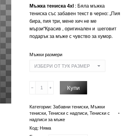
Мъжка тениска 4xl
: Бяла мъжка
тениска със забавен текст в черно: „Пия
бира, пия три, мене хич не ме
мързи“Красив , оригинален и шеговит
подарък за мъже с чувство за хумор.
Мъжки размери
количество
Купи
за
Мъжка
Категории:
Забавни тениски
,
Мъжки
тениска
тениски
,
Тениски с надписи
,
Тениски с
4xl
надписи за мъже
-
Код:
Няма
Пия