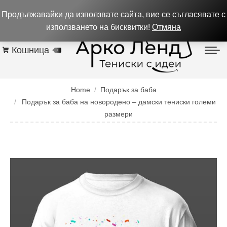
0884 256 208
932 изпълнени поръчки до 05.08.26
Продължавайки да използвате сайта, вие се съгласявате с
Контакти
използването на бисквитки!
Отмяна
Кошница
0
You are here:
Home
Подарък за баба
Подарък за баба на новородено – дамски тениски големи
размери