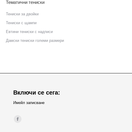
Тематични тениски
Тениски за двойки
Тениски с щампи
Eвтини тениски с надписи
Дамски тениски големи размери
Включи се сега:
Имейл записване
Find us on:
Facebook
page