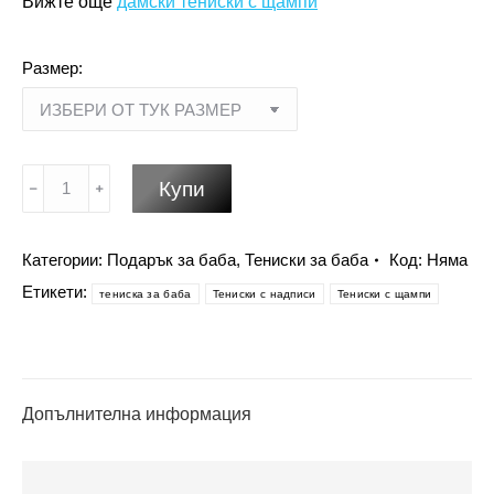
Вижте още
дамски тениски с щампи
Размер:
количество
Купи
за
Подарък
за
Категории:
Подарък за баба
,
Тениски за баба
Код:
Няма
баба
Етикети:
тениска за баба
Тениски с надписи
Тениски с щампи
на
новородено
-
дамски
Допълнителна информация
тениски
големи
размери