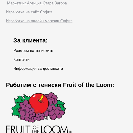
Маркетинг Агенция Стара Загора
opens
Изработка на сайт София
in
Изработка на онлайн магазин София
new
window
За клиента:
Размери на тениските
Контакти
Информация за доставката
Работим с тениски Fruit of the Loom: