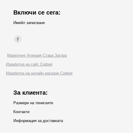
Включи се сега:
Имейл записване
Find us on:
Facebook
page
Маркетинг Агенция Стара Загора
opens
Изработка на сайт София
in
Изработка на онлайн магазин София
new
window
За клиента:
Размери на тениските
Контакти
Информация за доставката