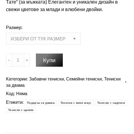
Тате“ (за мъжката) Елегантен и уникален дизайн в
свежи цветове за млади и влюбени двойки.
Размер:
количество
Купи
за
Семейни
Категории:
Забавни тениски
,
Семейни тениски
,
Тениски
тениски
за двама
Мики
Код:
Няма
маус
-
Етикети:
Подарък за двама
Тениски с мики маус
Тениски с надписи
евтини
Тениски с щампи
тениски
за
двойки