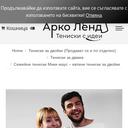
0884 256 208
932 изпълнени поръчки до 05.08.26
Продължавайки да използвате сайта, вие се съгласявате с
Контакти
използването на бисквитки!
Отмяна
Кошница
0
You are here:
Home
Тениски за двойки (Продават се и по отделно)
Тениски за двама
Семейни тениски Мики маус – евтини тениски за двойки