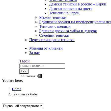
Дамски тениски в розово – Барби
Дамски тениски на цветя
Тениски на Барби
Мъжки тениски
Единични бройки на преференциални це
Тениски с шевици
Еднакви дрехи за майка и дъщеря
Семейни тениски
Персонализирани тениски
Facebook
Мнения от клиенти
page
За нас
opens
Search:
Търси
in
new
window
Кошница
0
You are here:
Home
Тениски за баба