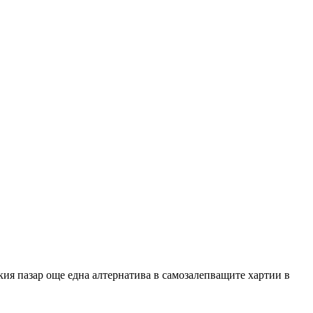
кия пазар още една алтернатива в самозалепващите хартии в