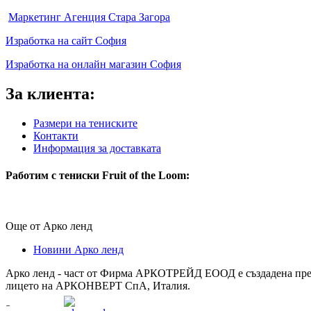
Facebook
Маркетинг Агенция Стара Загора
page
Изработка на сайт София
opens
in
Изработка на онлайн магазин София
new
window
За клиента:
Размери на тениските
Контакти
Информация за доставката
Работим с тениски Fruit of the Loom:
Още от Арко ленд
Новини Арко ленд
Арко ленд - част от Фирма АРКОТРЕЙД ЕООД е създадена през 2
лицето на АРКОНВЕРТ СпА, Италия.
За нас