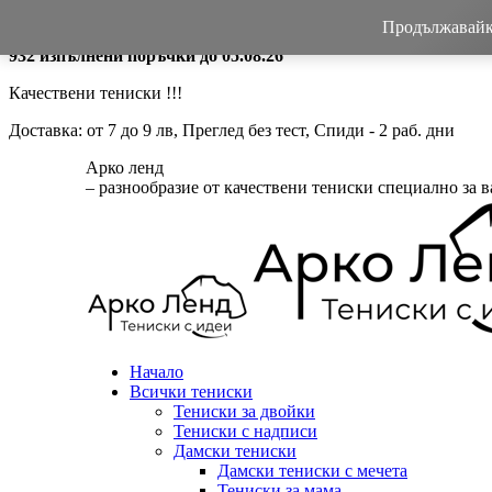
Skip
0884 256 208
Продължавайки
to
932 изпълнени поръчки до 05.08.26
content
Качествени тениски !!!
Доставка: от 7 до 9 лв, Преглед без тест, Спиди - 2 раб. дни
Aрко ленд
– разнообразие от качествени тениски специално за ва
Начало
Всички тениски
Тениски за двойки
Тениски с надписи
Дамски тениски
Дамски тениски с мечета
Тениски за мама