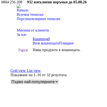
0884 256 208
932 изпълнени поръчки до 05.08.26
Начало
Всички тениски
Персонализирани тениски
Facebook
Мнения от клиенти
page
За нас
opens
Кошница
0
in
Виж кошницата
Плащане
new
Няма продукти в кошницата.
Search:
Търси
window
Grid view
List view
Показване на 1–16 от 32 резултата