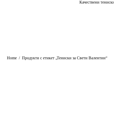
Качествени тениски
You are here:
Home
Продукти с етикет „Тениски за Свети Валентин“