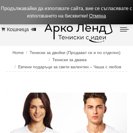
0884 256 208
932 изпълнени поръчки до 05.08.26
Продължавайки да използвате сайта, вие се съгласявате с
Контакти
използването на бисквитки!
Отмяна
Кошница
0
You are here:
Home
Тениски за двойки (Продават се и по отделно)
Тениски за двама
Евтини подаръци за свети валентин – Чаша с любов