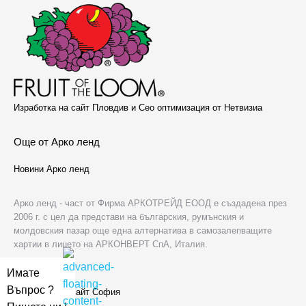
Изработка на сайт Пловдив и Сео оптимизация от Нетвизиа
Още от Арко ленд
Новини Арко ленд
Арко ленд - част от Фирма АРКОТРЕЙД ЕООД е създадена през
2006 г. с цел да представи на българския, румънския и
молдовския пазар още една алтернатива в самозалепващите
хартии в лицето на АРКОНВЕРТ СпА, Италия.
За нас
Имате
Въпрос ?
Изработка на сайт София