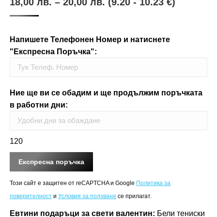
18,00
лв.
–
20,00
лв.
(9.20 - 10.23 €)
Напишете Телефонен Номер и натиснете
"Експресна Поръчка":
Ние ще ви се обадим и ще продължим поръчката
в работни дни:
120
Този сайт е защитен от reCAPTCHA и Google
Политика за
поверителност
и
Условия за ползване
се прилагат.
Евтини подаръци за свети валентин:
Бели тениски