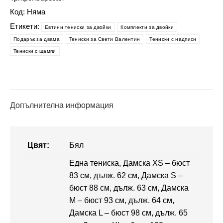
-
Код:
Няма
Чаша
Етикети:
Евтини тениски за двойки
Комплекти за двойки
с
Подарък за двама
Тениски за Свети Валентин
Тениски с надписи
любов
Тениски с щампи
Допълнителна информация
Цвят:
Бял
Една тениска, Дамска XS – бюст
83 см, дълж. 62 см, Дамска S –
бюст 88 см, дълж. 63 см, Дамска
M – бюст 93 см, дълж. 64 см,
Дамска L – бюст 98 см, дълж. 65