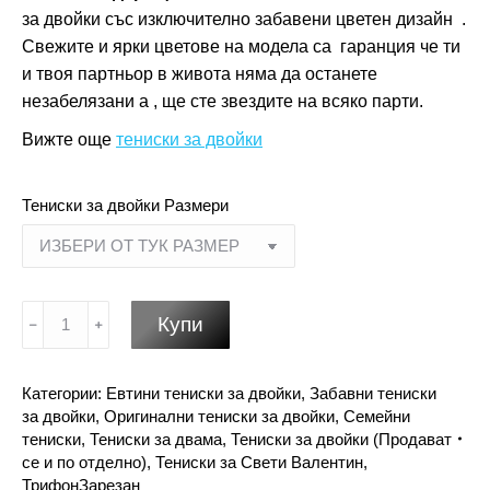
за двойки със изключително забавени цветен дизайн .
Свежите и ярки цветове на модела са гаранция че ти
и твоя партньор в живота няма да останете
незабелязани а , ще сте звездите на всяко парти.
Вижте още
тениски за двойки
Тениски за двойки Размери
количество
Купи
за
Евтини
Категории:
Eвтини тениски за двойки
,
Забавни тениски
подаръци
за двойки
,
Оригинални тениски за двойки
,
Семейни
за
тениски
,
Тениски за двама
,
Тениски за двойки (Продават
свети
се и по отделно)
,
Тениски за Свети Валентин
,
валентин
ТрифонЗарезан