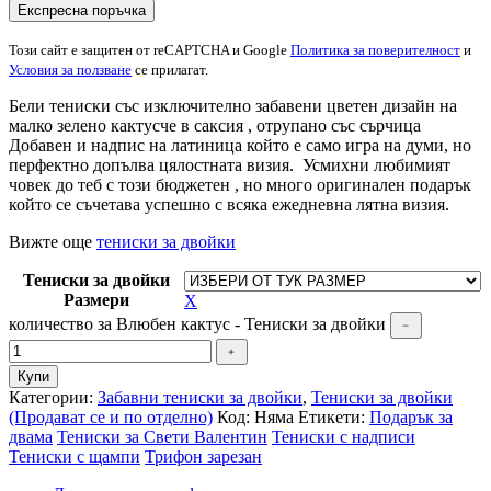
Този сайт е защитен от reCAPTCHA и Google
Политика за поверителност
и
Условия за ползване
се прилагат.
Бели тениски със изключително забавени цветен дизайн на
малко зелено кактусче в саксия , отрупано със сърчица
Добавен и надпис на латиница който е само игра на думи, но
перфектно допълва цялостната визия. Усмихни любимият
човек до теб с този бюджетен , но много оригинален подарък
който се съчетава успешно с всяка ежедневна лятна визия.
Вижте още
тениски за двойки
Тениски за двойки
Размери
Х
количество за Влюбен кактус - Тениски за двойки
Купи
Категории:
Забавни тениски за двойки
,
Тениски за двойки
(Продават се и по отделно)
Код:
Няма
Етикети:
Подарък за
двама
Тениски за Свети Валентин
Тениски с надписи
Тениски с щампи
Трифон зарезан