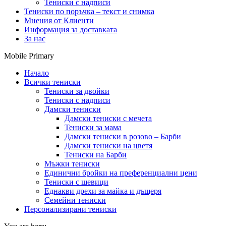
Тениски с надписи
Тениски по поръчка – текст и снимка
Мнения от Клиенти
Информация за доставката
За нас
Mobile Primary
Начало
Всички тениски
Тениски за двойки
Тениски с надписи
Дамски тениски
Дамски тениски с мечета
Тениски за мама
Дамски тениски в розово – Барби
Дамски тениски на цветя
Тениски на Барби
Мъжки тениски
Единични бройки на преференциални цени
Тениски с шевици
Еднакви дрехи за майка и дъщеря
Семейни тениски
Персонализирани тениски