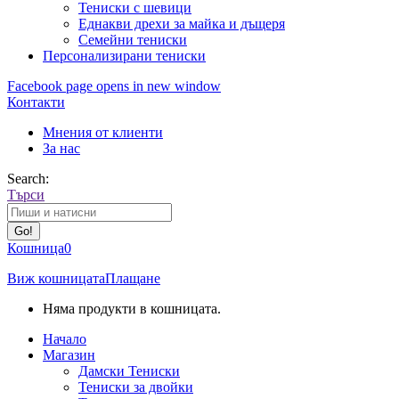
Тениски с шевици
Еднакви дрехи за майка и дъщеря
Семейни тениски
Персонализирани тениски
Facebook page opens in new window
Контакти
Мнения от клиенти
За нас
Search:
Търси
Кошница
0
Виж кошницата
Плащане
Няма продукти в кошницата.
Начало
Магазин
Дамски Тениски
Тениски за двойки