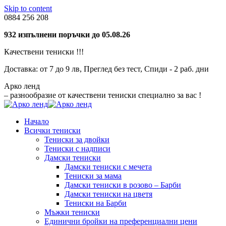
Skip to content
0884 256 208
932 изпълнени поръчки до 05.08.26
Качествени тениски !!!
Доставка: от 7 до 9 лв, Преглед без тест, Спиди - 2 раб. дни
Aрко ленд
– разнообразие от качествени тениски специално за вас !
Начало
Всички тениски
Тениски за двойки
Тениски с надписи
Дамски тениски
Дамски тениски с мечета
Тениски за мама
Дамски тениски в розово – Барби
Дамски тениски на цветя
Тениски на Барби
Мъжки тениски
Единични бройки на преференциални цени