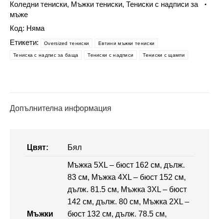
Коледни тениски
,
Мъжки тениски
,
Тениски с надписи за
-
мъже
Коледно
Код:
Няма
вълшебство
Етикети:
10
Oversized тениски
Евтини мъжки тениски
Тениска с надпис за баща
Тениски с надписи
Тениски с щампи
Допълнителна информация
Цвят:
Бял
Мъжка 5XL – бюст 162 см, дълж.
83 см, Мъжка 4XL – бюст 152 см,
дълж. 81.5 см, Мъжка 3XL – бюст
142 см, дълж. 80 см, Мъжка 2XL –
Мъжки
бюст 132 см, дълж. 78.5 см,