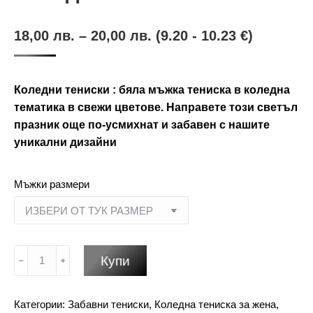
18,00
лв.
–
20,00
лв.
(9.20 - 10.23 €)
Коледни тениски : бяла мъжка тениска в коледна
тематика в свежи цветове. Направете този светъл
празник още по-усмихнат и забавен с нашите
уникални дизайни
Мъжки размери
количество
Купи
за
Коледни
Категории:
Забавни тениски
,
Коледна тениска за жена
,
тениски