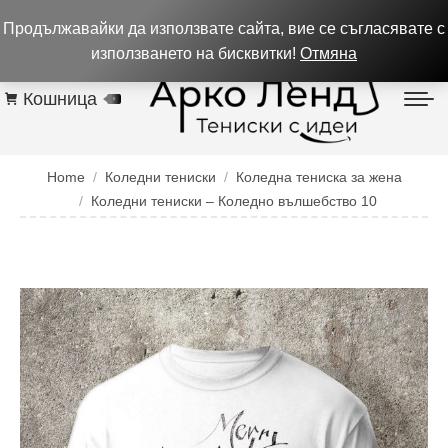
0884 256 208
932 изпълнени поръчки до 05.08.26
Продължавайки да използвате сайта, вие се съгласявате с
Контакти
използването на бисквитки!
Отмяна
Кошница
0
You are here:
Home
Коледни тениски
Коледна тениска за жена
Коледни тениски – Коледно вълшебство 10