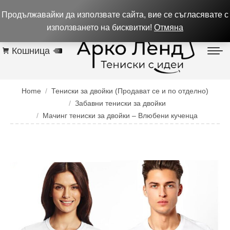
0884 256 208
932 изпълнени поръчки до 05.08.26
Продължавайки да използвате сайта, вие се съгласявате с
Контакти
използването на бисквитки!
Отмяна
Кошница
0
You are here:
Home
Тениски за двойки (Продават се и по отделно)
Забавни тениски за двойки
Мачинг тениски за двойки – Влюбени кученца