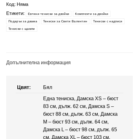
Влюбени
Код:
Няма
кученца
Етикети:
Евтини тениски за двойки
Комплекти за двойки
Подарък за двама
Тениски за Свети Валентин
Тениски с надписи
Тениски с щампи
Допълнителна информация
Цвят:
Бял
Една тениска, Дамска XS – бюст
83 см, дълж. 62 см, Дамска S –
бюст 88 см, дълж. 63 см, Дамска
M – бюст 93 см, дълж. 64 см,
Дамска L – бюст 98 см, дълж. 65
см, Дамска XL – бюст 103 см,