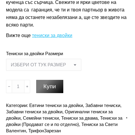
кученца със сърчица. Свежите и ярки цветове на
модела са гаранция, че ти и твоя партньор в живота
няма да останете незабелязани а, ще сте звездите на
всяко парти.
Вижте още
тениски за двойки
Тениски за двойки Размери
количество
Купи
за
Мачинг
Категории:
Eвтини тениски за двойки
,
Забавни тениски
,
тениски
Забавни тениски за двойки
,
Оригинални тениски за
за
двойки
,
Семейни тениски
,
Тениски за двама
,
Тениски за
двойки
двойки (Продават се и по отделно)
,
Тениски за Свети
-
Валентин
,
ТрифонЗарезан