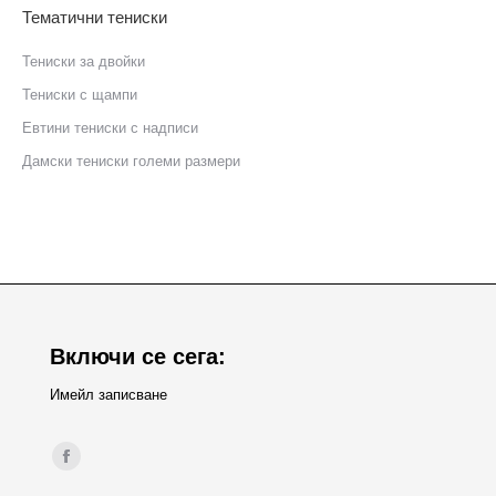
Тематични тениски
Тениски за двойки
Тениски с щампи
Eвтини тениски с надписи
Дамски тениски големи размери
Включи се сега:
Имейл записване
Find us on:
Facebook