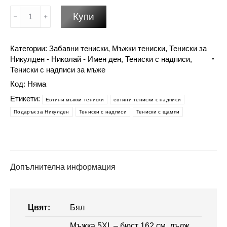
количество
Купи
за
Никулден
Категории:
Забавни тениски
,
Мъжки тениски
,
Тениски за
подарък
Никулден - Николай - Имен ден
,
Тениски с надписи
,
за
Тениски с надписи за мъже
мъж
Код:
Няма
-
Етикети:
Николай
Евтини мъжки тениски
евтини тениски с надписи
не
Подарък за Никулден
Тениски с надписи
Тениски с щампи
е
име
Николай
е
Допълнителна информация
титла
Цвят:
Бял
Мъжка 5XL – бюст 162 см, дълж.