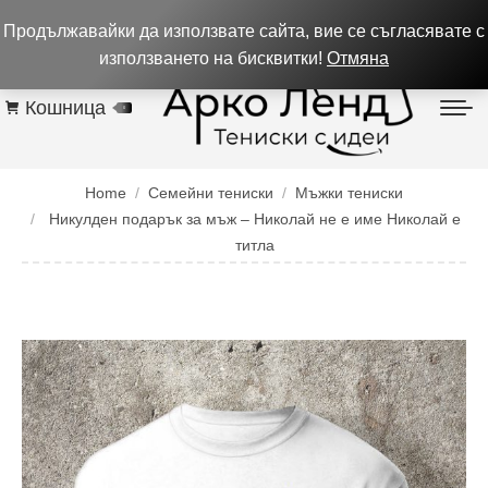
0884 256 208
932 изпълнени поръчки до 05.08.26
Продължавайки да използвате сайта, вие се съгласявате с
Контакти
използването на бисквитки!
Отмяна
Кошница
0
You are here:
Home
Семейни тениски
Мъжки тениски
Никулден подарък за мъж – Николай не е име Николай е
титла