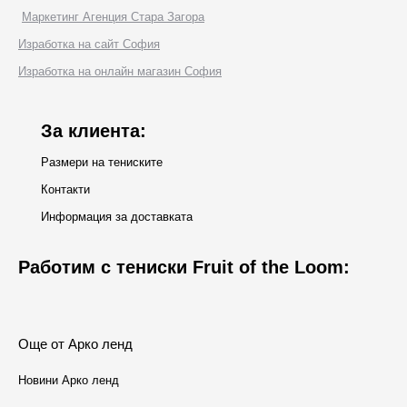
page
Маркетинг Агенция Стара Загора
opens
Изработка на сайт София
in
Изработка на онлайн магазин София
new
window
За клиента:
Размери на тениските
Контакти
Информация за доставката
Работим с тениски Fruit of the Loom:
Още от Арко ленд
Новини Арко ленд