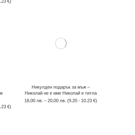
.23 €)
Никулден подарък за мъж –
яж
Николай не е име Николай е титла
18,00
лв.
–
20,00
лв.
(9.20 - 10.23 €)
.23 €)