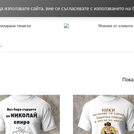
8.26
Качествени тениски !!!
Достав
 използвате сайта, вие се съгласявате с използването на 
изирани тениски
Мнения от клиенти
“
Пока