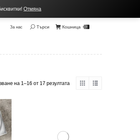
ка: от 7 до 9 лв, Преглед без тест, Спиди - 2 раб. дни
бисквитки!
Отмяна
Търси
Кошница
За нас
Search:
0
зване на 1–16 от 17 резултата