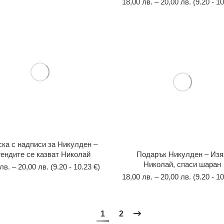
18,00
лв.
–
20,00
лв.
(9.20 - 10
ска с надписи за Никулден –
гендите се казват Николай
Подарък Никулден – Из
Николай, спаси шаран
лв.
–
20,00
лв.
(9.20 - 10.23 €)
18,00
лв.
–
20,00
лв.
(9.20 - 10
1
2