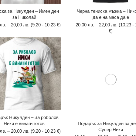
ска за Никулден – Имен ден
Черна тениска мъжка – Ник
за Николай
да е на маса да е
лв.
–
20,00
лв.
(9.20 - 10.23 €)
20,00
лв.
–
22,00
лв.
(10.23 -
€)
рък Никулден – За роболов
Ники е винаги готов
Подарък за Никулден за де
Супер Ники
лв.
–
20,00
лв.
(9.20 - 10.23 €)