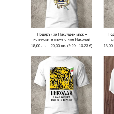
Подарък за Никулден мъж –
Под
истинските мъже с име Николай
с
18,00
лв.
–
20,00
лв.
(9.20 - 10.23 €)
18,00