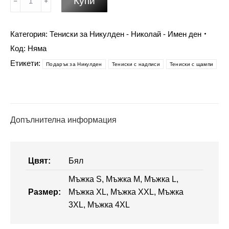
Купи
за
Подарък
за
Категория:
Тениски за Никулден - Николай - Имен ден
Никулден
Код:
Няма
за
Етикети:
Подарък за Никулден
Тениски с надписи
Тениски с щампи
дете
-
Супер
Ники
Допълнителна информация
Цвят:
Бял
Мъжка S, Мъжка M, Мъжка L,
Размер:
Мъжка XL, Мъжка XXL, Мъжка
3XL, Мъжка 4XL