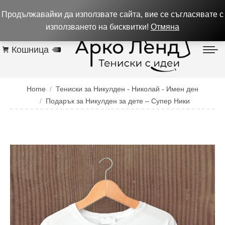
0884 256 208
932 изпълнени поръчки до 05.08.26
Продължавайки да използвате сайта, вие се съгласявате с
Контакти
използването на бисквитки!
Отмяна
Кошница
0
You are here:
Home
Тениски за Никулден - Николай - Имен ден
Подарък за Никулден за дете – Супер Ники