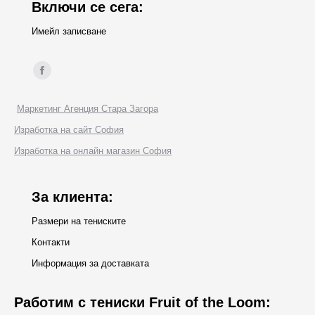
Включи се сега:
Имейл записване
Find us on:
Facebook
page
Маркетинг Агенция Стара Загора
opens
Изработка на сайт София
in
Изработка на онлайн магазин София
new
window
За клиента:
Размери на тениските
Контакти
Информация за доставката
Работим с тениски Fruit of the Loom: