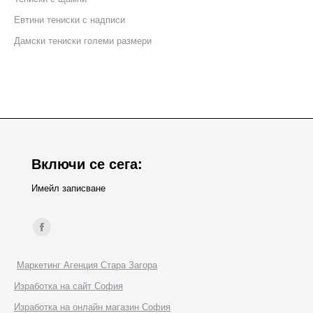
Eвтини тениски с надписи
Дамски тениски големи размери
Включи се сега:
Имейл записване
Find us on:
Facebook
page
Маркетинг Агенция Стара Загора
opens
Изработка на сайт София
in
Изработка на онлайн магазин София
new