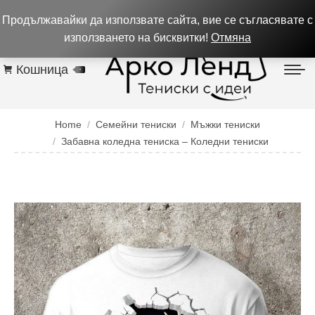
0884 256 208
932 изпълнени поръчки до 05.08.26
Продължавайки да използвате сайта, вие се съгласявате с
Контакти
използването на бисквитки!
Отмяна
Кошница
0
You are here:
Home
Семейни тениски
Мъжки тениски
Забавна коледна тениска – Коледни тениски