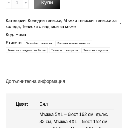
Купи
за
Забавна
Категории:
Коледни тениски
,
Мъжки тениски
,
тениски за
коледна
коледа
,
Тениски с надписи за мъже
тениска
Код:
Няма
-
Коледни
Етикети:
Oversized тениски
Евтини мъжки тениски
тениски
Тениска с надпис за баща
Тениски с надписи
Тениски с щампи
Допълнителна информация
Цвят:
Бял
Мъжка 5XL – бюст 162 см, дълж.
83 см, Мъжка 4XL – бюст 152 см,