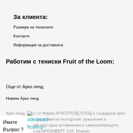
window
За клиента:
Размери на тениските
Контакти
Информация за доставката
Работим с тениски Fruit of the Loom:
Още от Арко ленд
Новини Арко ленд
Арко ленд - част от Фирма АРКОТРЕЙД ЕООД е създадена през
2006 г. с цел да представи на българския, румънския и
Имате
молдовския пазар още една алтернатива в самозалепващите
Въпрос ?
хартии в лицето на АРКОНВЕРТ СпА, Италия.