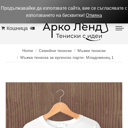
0884 256 208
932 изпълнени поръчки до 05.08.26
Продължавайки да използвате сайта, вие се съгласявате с
Контакти
използването на бисквитки!
Отмяна
Кошница
0
You are here:
Home
Семейни тениски
Мъжки тениски
Мъжка тениска за ергенско парти- Младоженец 1