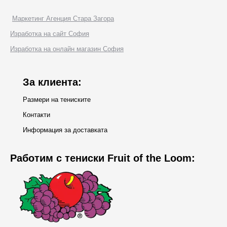
page
Маркетинг Агенция Стара Загора
opens
Изработка на сайт София
in
Изработка на онлайн магазин София
new
window
За клиента:
Размери на тениските
Контакти
Информация за доставката
Работим с тениски Fruit of the Loom: