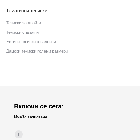
Тематични тениски
Тениски за двойки
Тениски с щампи
Eвтини тениски с надписи
Дамски тениски големи размери
Включи се сега:
Имейл записване
Find us on:
Facebook