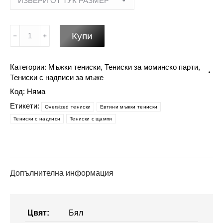
количество
Купи
за
Мъжка
Категории:
Мъжки тениски
,
Тениски за моминско парти
,
тениска
Тениски с надписи за мъже
за
Код:
Няма
ергенско
парти-
Етикети:
Oversized тениски
Евтини мъжки тениски
Младоженец
Тениски с надписи
Тениски с щампи
1
Допълнителна информация
Цвят:
Бял