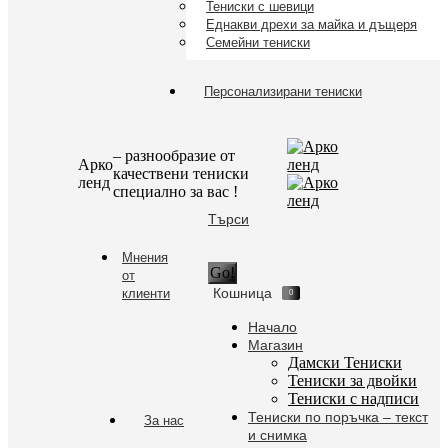
new
Тениски с шевици
Еднакви дрехи за майка и дъщеря
window
Семейни тениски
Персонализирани тениски
– разнообразие от
Aрко
качествени тениски
ленд
специално за вас !
Search:
Търси
Мнения
от
Кошница
клиенти
0
Начало
Магазин
Дамски Тениски
Тениски за двойки
Тениски с надписи
Тениски по поръчка – текст
За нас
и снимка