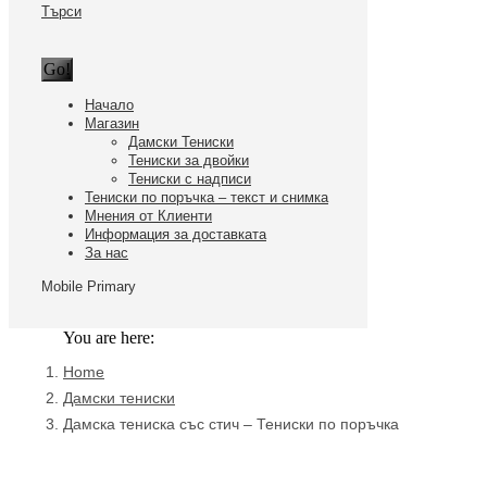
Search:
Търси
Facebook
page
opens
in
Начало
Магазин
new
Дамски Тениски
window
Тениски за двойки
Тениски с надписи
Тениски по поръчка – текст и снимка
Мнения от Клиенти
Информация за доставката
За нас
Mobile Primary
You are here:
Home
Дамски тениски
Дамска тениска със стич – Тениски по поръчка