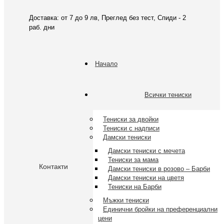
Доставка: от 7 до 9 лв, Преглед без тест, Спиди - 2
раб. дни
Facebook
page
Начало
opens
in
Всички тениски
new
window
Тениски за двойки
Тениски с надписи
Дамски тениски
Дамски тениски с мечета
Тениски за мама
Контакти
Дамски тениски в розово – Барби
Facebook
Дамски тениски на цветя
page
Тениски на Барби
opens
Мъжки тениски
Единични бройки на преференциални
in
цени