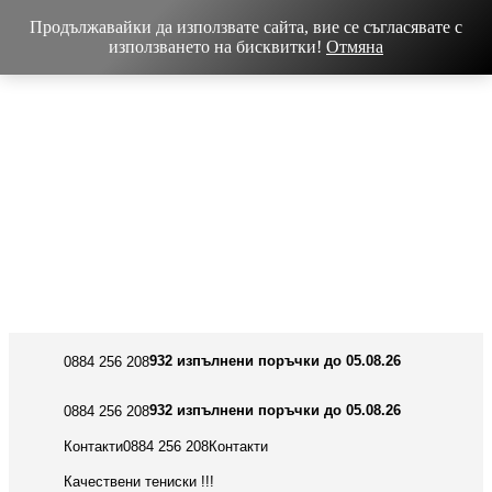
Skip
Продължавайки да използвате сайта, вие се съгласявате с
to
използването на бисквитки!
Отмяна
content
932 изпълнени поръчки до 05.08.26
0884 256 208
932 изпълнени поръчки до 05.08.26
0884 256 208
Контакти
0884 256 208
Контакти
Качествени тениски !!!