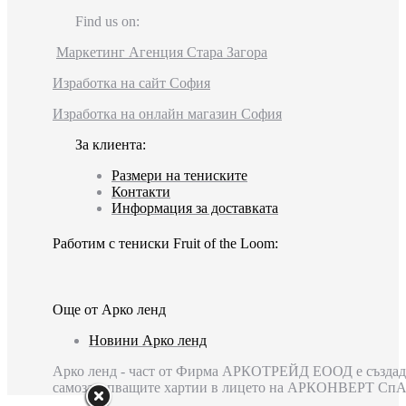
Find us on:
Facebook
Маркетинг Агенция Стара Загора
page
Изработка на сайт София
opens
in
Изработка на онлайн магазин София
new
window
За клиента:
Размери на тениските
Контакти
Информация за доставката
Работим с тениски Fruit of the Loom:
Още от Арко ленд
Новини Арко ленд
Арко ленд - част от Фирма АРКОТРЕЙД ЕООД е създадена
самозалепващите хартии в лицето на АРКОНВЕРТ СпА,