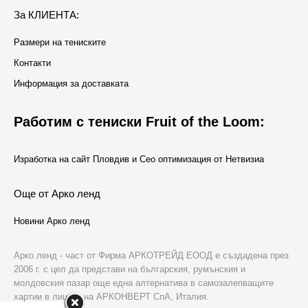
За КЛИЕНТА:
Размери на тениските
Контакти
Информация за доставката
Работим с тениски Fruit of the Loom:
Изработка на сайт Пловдив и Сео оптимизация от Нетвизиа
Още от Арко ленд
Новини Арко ленд
Арко ленд - част от Фирма АРКОТРЕЙД ЕООД е създадена през
2006 г. с цел да представи на българския, румънския и
молдовския пазар още една алтернатива в самозалепващите
хартии в лицето на АРКОНВЕРТ СпА, Италия.