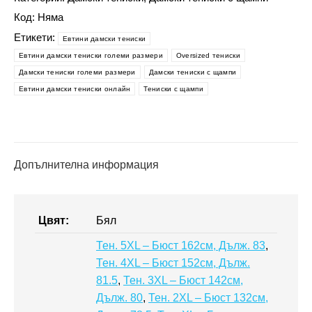
пеперудите
Код:
Няма
-
Етикети:
Eвтини дамски тениски
Евтини
Eвтини дамски тениски големи размери
Oversized тениски
дамски
Дамски тениски големи размери
Дамски тениски с щампи
тениски
Евтини дамски тениски онлайн
Тениски с щампи
Допълнителна информация
Цвят:
Бял
Тен. 5XL – Бюст 162см, Дълж. 83
,
Тен. 4XL – Бюст 152см, Дълж.
81.5
,
Тен. 3XL – Бюст 142см,
Дълж. 80
,
Тен. 2XL – Бюст 132см,