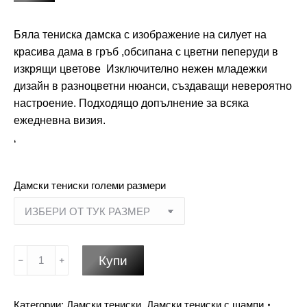
Бяла тениска дамска с изображение на силует на
красива дама в гръб ,обсипана с цветни пеперуди в
изкрящи цветове Изключително нежен младежки
дизайн в разноцветни нюанси, създаващи невероятно
настроение. Подходящо допълнение за всяка
ежедневна визия.
‘
Дамски тениски големи размери
количество
Купи
за
Дамата
с
Категории:
Дамски тениски
,
Дамски тениски с щампи