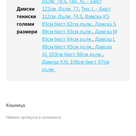
Дълж. 78.5
,
Тен. XL – Бюст
Дамски
122см, Дълж. 77
,
Тен. L – Бюст
тениски
112см, Дълж. 74.5
,
Дамска XS
големи
83см бюст, 62см дълж.
,
Дамска S
размери
88см бюст, 63см дълж.
,
Дамска M
93см бюст, 64см дълж.
,
Дамска L
98см бюст, 65см дълж.
,
Дамска
XL 103см бюст, 66см дълж.
,
Дамска XXL 108см бюст, 67см
дълж.
Кошница
Нямате артикули в количката.