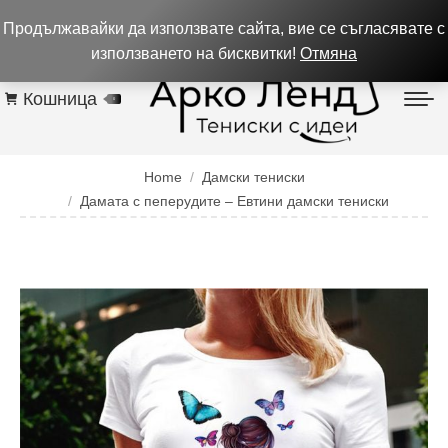
0884 256 208
932 изпълнени поръчки до 05.08.26
Продължавайки да използвате сайта, вие се съгласявате с
Контакти
използването на бисквитки!
Отмяна
Кошница
0
You are here:
Home
Дамски тениски
Дамата с пеперудите – Евтини дамски тениски