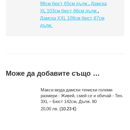
98см бюст, 65см дълж.
,
Дамска
XL 103см бюст, 66см дълж.
,
Дамска XXL 108см бюст, 67см
дълж.
Може да добавите също …
Макси мода дамски тениски големи
размери - Живей, смей се и обичай - Тен.
3XL – Бюст 142см, Дълж. 80
20,00
лв.
(10.23 €)