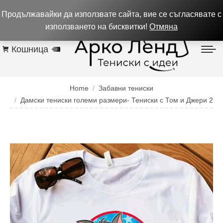
0884 256 208
932 изпълнени поръчки до 05.08.26
Продължавайки да използвате сайта, вие се съгласявате с
Контакти
използването на бисквитки!
Отмяна
Кошница
0
You are here:
Home
Забавни тениски
Дамски тениски големи размери- Тениски с Том и Джери 2