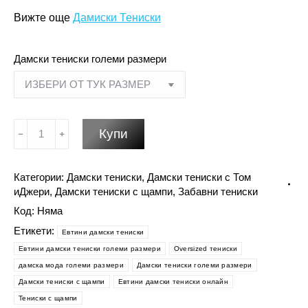
Вижте още
Дамиски Тениски
Дамски тениски големи размери
количество
Купи
за
Дамски
Категории:
Дамски тениски
,
Дамски тениски с Том
тениски
иДжери
,
Дамски тениски с щампи
,
Забавни тениски
големи
Код:
Няма
размери-
Тениски
Етикети:
Eвтини дамски тениски
с
Eвтини дамски тениски големи размери
Oversized тениски
Том
дамска мода големи размери
Дамски тениски големи размери
и
Дамски тениски с щампи
Евтини дамски тениски онлайн
Джери
Тениски с щампи