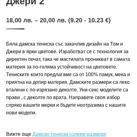
Джери 2
18,00
лв.
–
20,00
лв.
(9.20 - 10.23 €)
Бяла дамска тениска със закачлив дизайн на Том и
Джери в ярки цветове. Изработват се с технология за
директен печат, така че мастилата проникват в самата
материя за по-голяма устойчивост на цветовете.
Тениските които предлагаме са от 100% памук, мека и
приятна на допир материя. Дамските размери са леко
вталени с по-изрязано деколте. Уни-секс моделите са
прави , с деколте по врата. Направете своя избор
спряко вашите мерки и бъдете неотразима с нашите
нови модели.
Вижте още
Дамски тениски големи размери