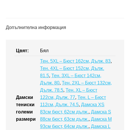
2
Допълнителна информация
Цвят:
Бял
Тен. 5XL – Бюст 162см, Дълж. 83
,
Тен. 4XL – Бюст 152см, Дълж.
81.5
,
Тен. 3XL – Бюст 142см,
Дълж. 80
,
Тен. 2XL – Бюст 132см,
Дълж. 78.5
,
Тен. XL – Бюст
Дамски
122см, Дълж. 77
,
Тен. L – Бюст
тениски
112см, Дълж. 74.5
,
Дамска XS
големи
83см бюст, 62см дълж.
,
Дамска S
размери
88см бюст, 63см дълж.
,
Дамска M
93см бюст, 64см дълж.
,
Дамска L