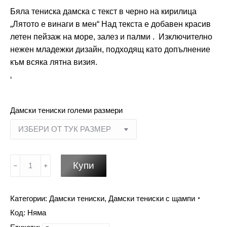
Бяла тениска дамска с текст в черно на кирилица
„Лятото е винаги в мен“ Над текста е добавен красив
летен пейзаж на море, залез и палми . Изключително
нежен младежки дизайн, подходящ като допълнение
към всяка лятна визия.
‘
Дамски тениски големи размери
количество
Купи
за
Лятото
е
Категории:
Дамски тениски
,
Дамски тениски с щампи
винаги
Код:
Няма
в