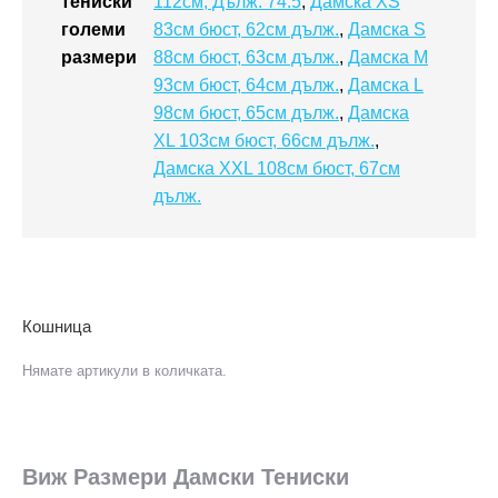
тениски
112см, Дълж. 74.5
,
Дамска XS
големи
83см бюст, 62см дълж.
,
Дамска S
размери
88см бюст, 63см дълж.
,
Дамска M
93см бюст, 64см дълж.
,
Дамска L
98см бюст, 65см дълж.
,
Дамска
XL 103см бюст, 66см дълж.
,
Дамска XXL 108см бюст, 67см
дълж.
Кошница
Нямате артикули в количката.
Виж Размери Дамски Тениски