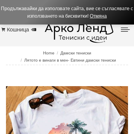
0884 256 208
932 изпълнени поръчки до 05.08.26
Продължавайки да използвате сайта, вие се съгласявате с
Контакти
използването на бисквитки!
Отмяна
Кошница
0
You are here:
Home
Дамски тениски
Лятото е винаги в мен- Евтини дамски тениски