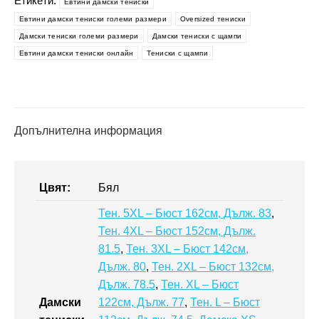
Етикети:
Eвтини дамски тениски
мен-
Eвтини дамски тениски големи размери
Oversized тениски
Евтини
Дамски тениски големи размери
Дамски тениски с щампи
дамски
Евтини дамски тениски онлайн
Тениски с щампи
тениски
Допълнителна информация
Цвят:
Бял
Тен. 5XL – Бюст 162см, Дълж. 83
,
Тен. 4XL – Бюст 152см, Дълж.
81.5
,
Тен. 3XL – Бюст 142см,
Дълж. 80
,
Тен. 2XL – Бюст 132см,
Дълж. 78.5
,
Тен. XL – Бюст
Дамски
122см, Дълж. 77
,
Тен. L – Бюст