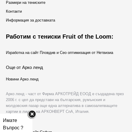
Размери на тениските
Контакти
Информация за доставката
Работим с тениски Fruit of the Loom:
Изработка на сайт Пловдив и Сео оптимизация от Нетвизиа
Още от Арко ленд
Новини Арко ленд
Арко ленд - част от Фирма АРКОТРЕЙД ЕООД е създадена през
2006 г. с цел да представи на българския, румънския и
молдовския пазар още една алтернатива в самозалепващите
хартии в лицето на АРКОНВЕРТ СпА, Италия.
Имате
За нас
Въпрос ?