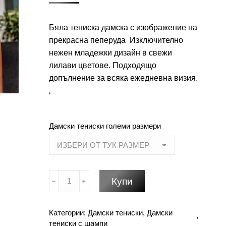
Бяла тениска дамска с изображение на
прекрасна пеперуда Изключително
нежен младежки дизайн в свежи
лилави цветове. Подходящо
допълнение за всяка ежедневна визия.
‘
Дамски тениски големи размери
количество
Купи
за
Пеперуда
Категории:
Дамски тениски
,
Дамски
в
тениски с щампи