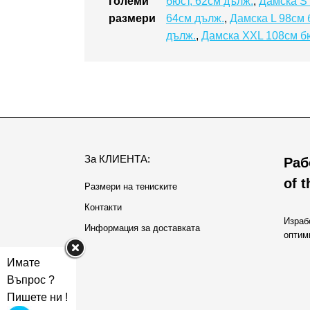
големи
бюст, 62см дълж.
,
Дамска S 
размери
64см дълж.
,
Дамска L 98см 
дълж.
,
Дамска XXL 108см бю
За КЛИЕНТА:
Раб
of 
Размери на тениските
Контакти
Израб
Информация за доставката
оптим
Имате
Въпрос ?
Пишете ни !