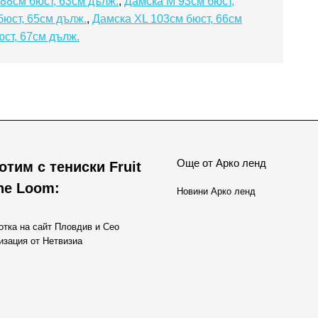
88см бюст, 63см дълж.
,
Дамска M 93см бюст,
бюст, 65см дълж.
,
Дамска XL 103см бюст, 66см
ст, 67см дълж.
Още от Арко ленд
отим с тениски Fruit
the Loom:
Новини Арко ленд
отка на сайт Пловдив и Сео
изация от Нетвизиа