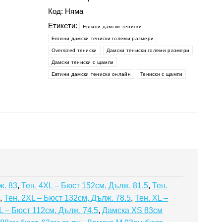
лилави
Код:
Няма
нюанси-
Евтини
Етикети:
Eвтини дамски тениски
дамски
Eвтини дамски тениски големи размери
тениски
Oversized тениски
Дамски тениски големи размери
Дамски тениски с щампи
Евтини дамски тениски онлайн
Тениски с щампи
ж. 83
,
Тен. 4XL – Бюст 152см, Дълж. 81.5
,
Тен.
,
Тен. 2XL – Бюст 132см, Дълж. 78.5
,
Тен. XL –
 L – Бюст 112см, Дълж. 74.5
,
Дамска XS 83см