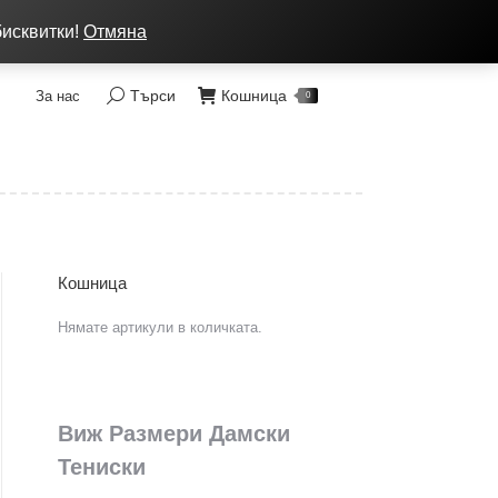
ка: от 7 до 9 лв, Преглед без тест, Спиди - 2 раб. дни
бисквитки!
Отмяна
Търси
Кошница
За нас
Search:
0
Кошница
Нямате артикули в количката.
Виж Размери Дамски
Тениски