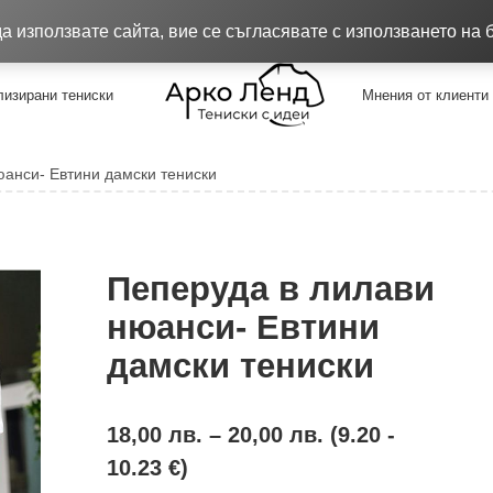
8.26
Качествени тениски !!!
Достав
 използвате сайта, вие се съгласявате с използването на 
изирани тениски
Мнения от клиенти
юанси- Евтини дамски тениски
Пеперуда в лилави
нюанси- Евтини
дамски тениски
18,00
лв.
–
20,00
лв.
(9.20 -
10.23 €)