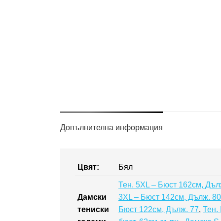
Допълнителна информация
Цвят:
Бял
Тен. 5XL – Бюст 162см, Дъл
Дамски
3XL – Бюст 142см, Дълж. 80
тениски
Бюст 122см, Дълж. 77
,
Тен.