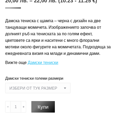
20,00
лв.
–
22,00
лв.
(10.23 - 11.25 €)
Дамска тениска с щампа – черна с дизайн на две
танцуващи момичета. Изображението започва от
долният ръб на тениската за по голям ефект,
цветовете са ярки и наситени с много флорални
мотиви около фигурите на момичетата. Подходяща за
ежедневната визия на млади и динамични дами.
Вижте още
Дамски тениски
Дамски тениски големи размери
количество
Купи
за