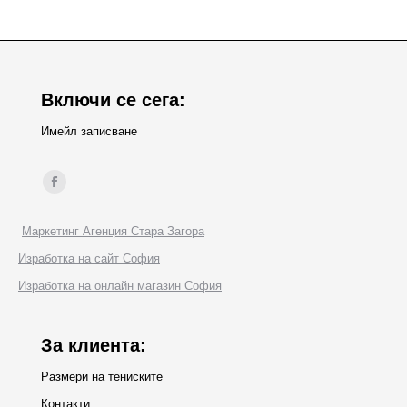
Включи се сега:
Имейл записване
Find us on:
Facebook
page
Маркетинг Агенция Стара Загора
opens
Изработка на сайт София
in
Изработка на онлайн магазин София
new
window
За клиента:
Размери на тениските
Контакти