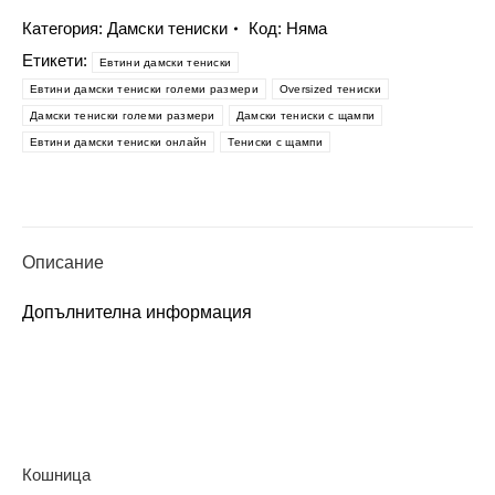
Дамска
тениска
Категория:
Дамски тениски
Код:
Няма
с
Етикети:
Eвтини дамски тениски
щампа
Eвтини дамски тениски големи размери
Oversized тениски
-
Дамски тениски големи размери
Дамски тениски с щампи
Танцуващи
Евтини дамски тениски онлайн
Тениски с щампи
момичета
Описание
Допълнителна информация
Кошница